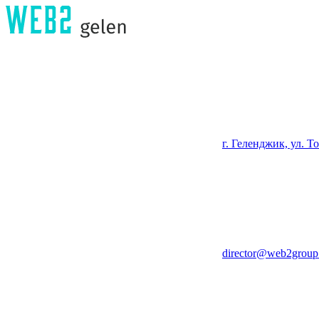
г. Геленджик, ул. Т
director@web2group